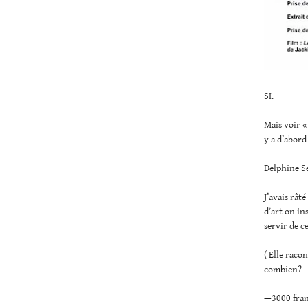
SI.
Mais voir 
y a d’abor
Delphine Se
J’avais rât
d’art on ins
servir de c
( Elle racon
combien?
—3000 fra