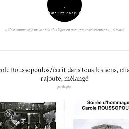
–
FAIRE UN TRUC PAR JOUR
« C’est comme si je me sentais plus léger en notant tout sincèrement » – S Maraï
ole Roussopoulos/écrit dans tous les sens, eff
rajouté, mélangé
par
delprat