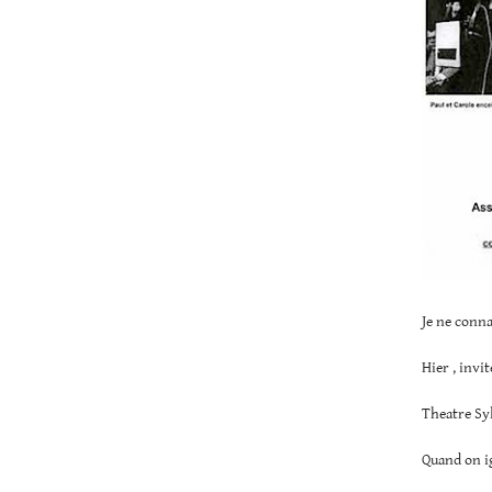
Je ne conna
Hier , invit
Theatre Sy
Quand on ig