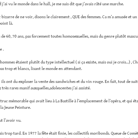
 j’ai vu le monde dans le hall, je me suis dit que j’avais râté une marche.
ait bizarre de ne voir, disons le clairement , QUE des femmes. Ca m’a amusée et un 
oint là.
de 60, 70 ans, pas forcement toutes homosexuelles, mais du genre plutôt mascu
e .
) hommes étaient plutôt du type intellectuel ( si ça existe, mais oui je crois…) , 
as trop et blancs, lisant le monde en attendant.
 ils ont du exploser la vente des sandwiches et du vin rouge. En fait, tout de suite
 très rares manif auxquelles,adolescentes j’ai assisté.
e truc mémorable qui avait lieu à La Bastille à l’emplacement de l’opéra, et qui éta
la Jeune Peinture.
ut l’avoir vu.
ais trop tard. En 1977 la fête était finie, les collectifs moribonds. Queue de Comè