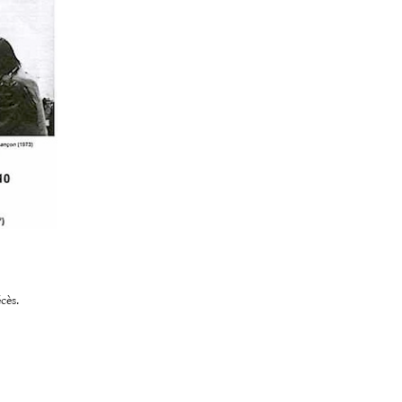
écès.