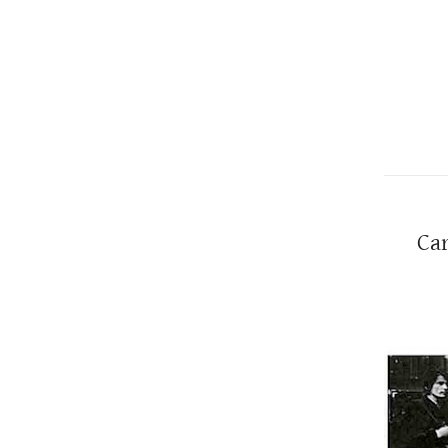
Christopher
Lee
Car