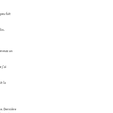
peu fait
lin.
Cheveux un
 j’ai
it la
te. Dernière