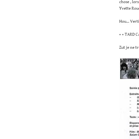
chose , lor
Yvette Roud
Hou… Verti
+ + TARD C
Zut je ne t