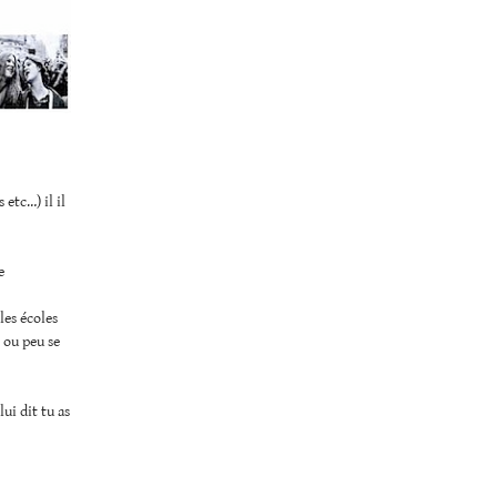
etc…) il il
e
les écoles
s ou peu se
lui dit tu as