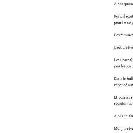
Alors quand
Puis, il ét
peur! A ce p
Des femmes 
J. est arrivé
Les ( rares
peu longs-p
Dans le hall
repensé aux
Et puis à c
réunion de 
Alors ça, fa
Moi j’arriv