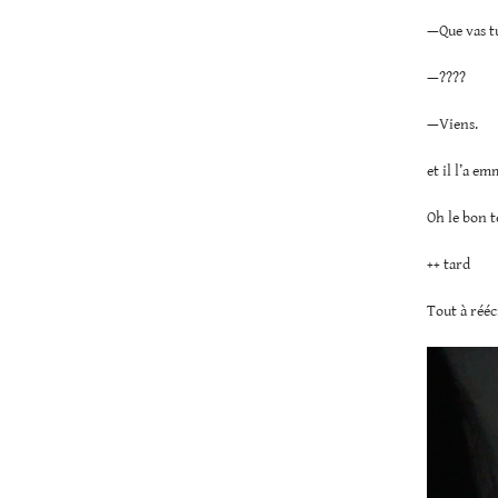
—Que vas tu
—????
—Viens.
et il l’a e
Oh le bon 
++ tard
Tout à réécr