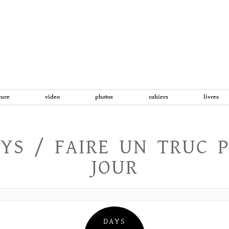
Aller
au
contenu
ture
video
photos
cahiers
livres
YS / FAIRE UN TRUC 
JOUR
DAYS