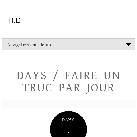
Aller
au
contenu
H.D
"Dans
Navigation dans le site
la
vie
on
devrait
DAYS / FAIRE UN
tout
essayer
TRUC PAR JOUR
sauf
l'inceste
et
la
danse
folklorique"
DAYS
Christopher
Lee
–