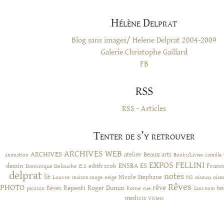
Hélène Delprat
Blog sans images/ Helene Delprat 2004-2009
Galerie Christophe Gaillard
FB
RSS
RSS - Articles
Tenter de s’y retrouver
ARCHIVES WEB
ARCHIVES
atelier
Beaux arts
animation
Books/Livres
camille
EXPOS
FELLINI
ES
dessin
ENSBA
Franc
Dominique Delouche
edith scob
E.S
delprat
notes
lit
NIcole Stephane
NS
Louvre
neige
oiseau
maison rouge
oise
Rêves
PHOTO
rêve
Rêves
Repenti
Roger Dumas
picasso
Rome
te
rue
Sans nom
medicis
Viviers