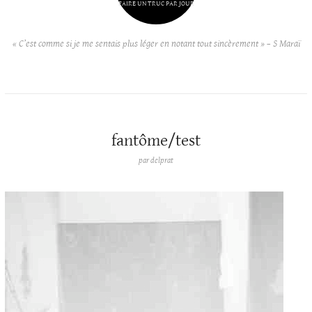
FAIRE UN TRUC PAR JOUR
« C’est comme si je me sentais plus léger en notant tout sincèrement » – S Maraï
fantôme/test
par
delprat