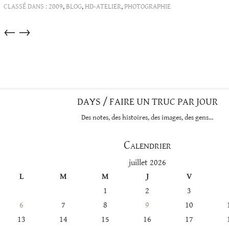
CLASSÉ DANS :
2009
,
BLOG
,
HD-ATELIER
,
PHOTOGRAPHIE
Articles
←
→
dans
cette
catégorie
DAYS / FAIRE UN TRUC PAR JOUR
Des notes, des histoires, des images, des gens…
Calendrier
juillet 2026
L
M
M
J
V
1
2
3
6
7
8
9
10
13
14
15
16
17