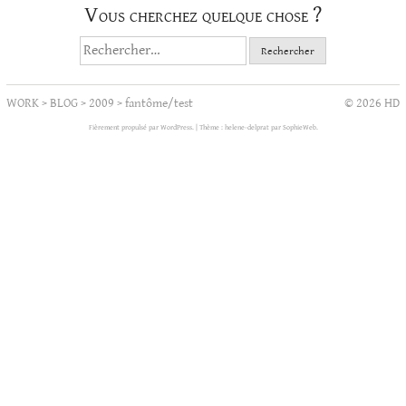
Vous cherchez quelque chose ?
Rechercher :
WORK
>
BLOG
>
2009
>
fantôme/test
© 2026 HD
Fièrement propulsé par WordPress.
|
Thème : helene-delprat par
SophieWeb
.