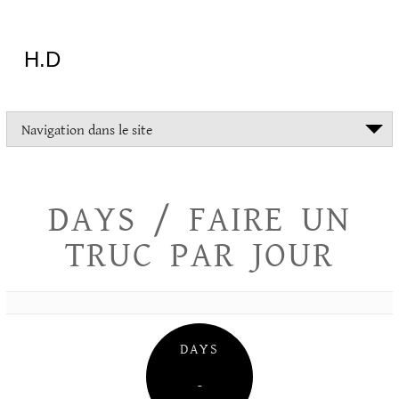
Aller
au
contenu
H.D
"Dans
Navigation dans le site
la
vie
on
devrait
DAYS / FAIRE UN
tout
essayer
TRUC PAR JOUR
sauf
l'inceste
et
la
danse
folklorique"
DAYS
Christopher
Lee
–