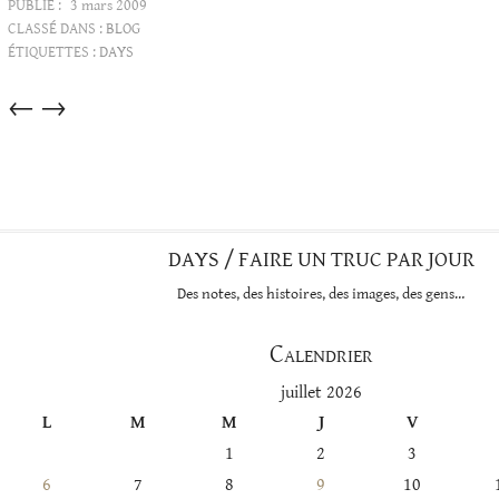
PUBLIÉ :
3 mars 2009
CLASSÉ DANS :
BLOG
ÉTIQUETTES :
DAYS
Articles
←
→
dans
cette
catégorie
DAYS / FAIRE UN TRUC PAR JOUR
Des notes, des histoires, des images, des gens…
Calendrier
juillet 2026
L
M
M
J
V
1
2
3
6
7
8
9
10