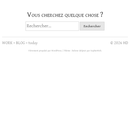
Vous cherchez quelque chose ?
Rechercher :
WORK
>
BLOG
>
today
© 2026 HD
Fièrement propulsé par WordPress.
|
Thème : helene-delprat par
SophieWeb
.