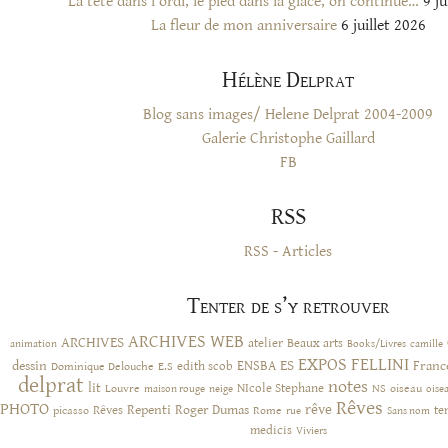
La tête dans l’ordi, le pied dans la glace, on continue…
9 ju
La fleur de mon anniversaire
6 juillet 2026
Hélène Delprat
Blog sans images/ Helene Delprat 2004-2009
Galerie Christophe Gaillard
FB
RSS
RSS - Articles
Tenter de s’y retrouver
ARCHIVES WEB
ARCHIVES
atelier
Beaux arts
animation
Books/Livres
camille
EXPOS
FELLINI
ES
dessin
ENSBA
Franc
Dominique Delouche
edith scob
E.S
delprat
notes
lit
NIcole Stephane
NS
Louvre
neige
oiseau
maison rouge
oise
Rêves
PHOTO
rêve
Rêves
Repenti
Roger Dumas
picasso
Rome
te
rue
Sans nom
medicis
Viviers