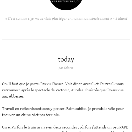
FAIRE UN TRUC PAR JOUR
« C’est comme si je me sentais plus léger en notant tout sincèrement » – S Maraï
today
par
delprat
Oh. Il faut que je parte. Pas vu l’heure. Vais diner avec C. et l’autre C. nous
retrouvera après le spectacle de Victoria, Aurelia Thiérrée que j’avais vue
aux Abbesses.
Travail en réflechissant sans y penser. Faim subite . Je prends le vélo pour
trouver un chine-viet pas terrible.
Gare. Parfois le train arrive en deux secondes , pârfois j’attends un peu PAPE