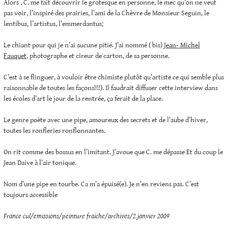
Alors , C. me fait découvrir le grotesque en personne, le mec qu’on ne veut
pas voir, l’inspiré des prairies, l’ami de la Chèvre de Monsieur Seguin, le
lentibus, l’artistus, l’emmerdantus;
Le chiant pour qui je n’ai aucune pitié. J’ai nommé ( bis)
Jean- Michel
Fauquet
, photographe et cireur de carton, de sa personne.
C’est à se flinguer, à vouloir être chimiste plutôt qu’artiste ce qui semble plus
raisonnable de toutes les façons!!!). Il faudrait diffuser cette interview dans
les écoles d’art le jour de la rentrée, ça ferait de la place.
Le genre poète avec une pipe, amoureux des secrets et de l’aube d’hiver,
toutes les ronfleries ronflonnantes.
On rit comme des bossus en l’imitant. J’avoue que C. me dépasse Et du coup le
Jean Daive à l’air tonique.
Nom d’une pipe en tourbe. Ca m’a épuisé(e). Je n’en reviens pas. C’est
toujours accessible
France cul/emissions/peinture fraiche/archives/2 janvier 2009