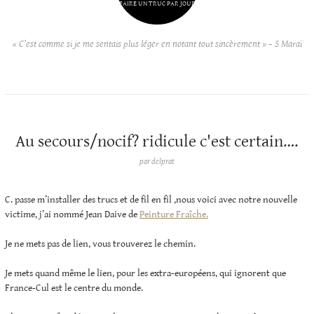
FAIRE UN TRUC PAR JOUR
« C’est comme si je me sentais plus léger en notant tout sincèrement » – S Maraï
Au secours/nocif? ridicule c'est certain….
par
delprat
C. passe m’installer des trucs et de fil en fil ,nous voici avec notre nouvelle
victime, j’ai nommé Jean Daive de
Peinture Fraîche.
Je ne mets pas de lien, vous trouverez le chemin.
Je mets quand même le lien, pour les extra-européens, qui ignorent que
France-Cul est le centre du monde.