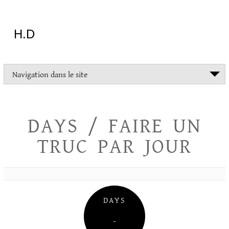
Aller
au
contenu
H.D
"Dans
Navigation dans le site
la
vie
on
devrait
DAYS / FAIRE UN
tout
essayer
TRUC PAR JOUR
sauf
l'inceste
et
la
danse
folklorique"
DAYS
Christopher
Lee
–