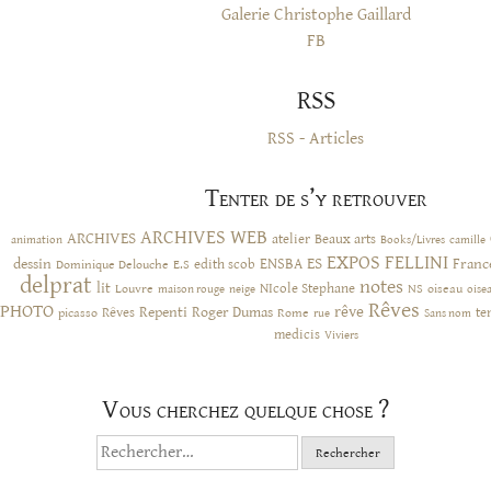
Galerie Christophe Gaillard
FB
RSS
RSS - Articles
Tenter de s’y retrouver
ARCHIVES WEB
ARCHIVES
atelier
Beaux arts
animation
Books/Livres
camille
EXPOS
FELLINI
ES
dessin
ENSBA
Franc
Dominique Delouche
edith scob
E.S
delprat
notes
lit
NIcole Stephane
NS
Louvre
neige
oiseau
maison rouge
oise
Rêves
PHOTO
rêve
Rêves
Repenti
Roger Dumas
picasso
Rome
te
rue
Sans nom
medicis
Viviers
Vous cherchez quelque chose ?
Rechercher :