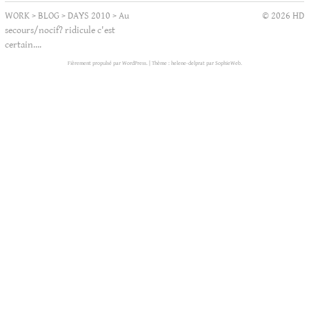
WORK
>
BLOG
>
DAYS 2010
>
Au
© 2026 HD
secours/nocif? ridicule c'est
certain….
Fièrement propulsé par WordPress.
|
Thème : helene-delprat par
SophieWeb
.