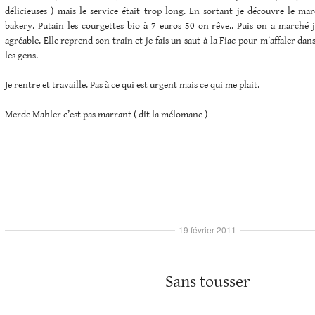
délicieuses ) mais le service était trop long. En sortant je découvre le m
bakery. Putain les courgettes bio à 7 euros 50 on rêve.. Puis on a marché ju
agréable. Elle reprend son train et je fais un saut à la Fiac pour m’affaler dan
les gens.
Je rentre et travaille. Pas à ce qui est urgent mais ce qui me plait.
Merde Mahler c’est pas marrant ( dit la mélomane )
19 février 2011
Sans tousser