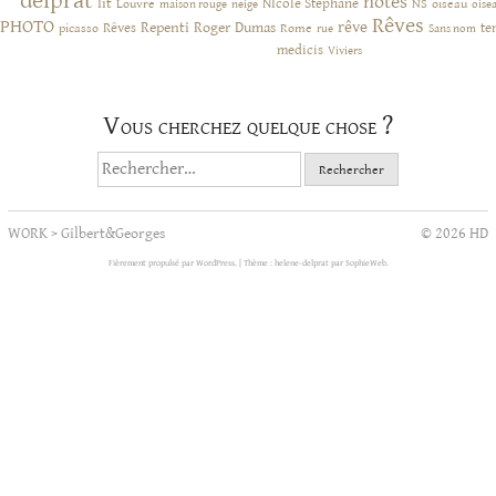
delprat
notes
lit
NIcole Stephane
NS
Louvre
neige
oiseau
maison rouge
oise
Rêves
PHOTO
rêve
Rêves
Repenti
Roger Dumas
picasso
Rome
te
rue
Sans nom
medicis
Viviers
Vous cherchez quelque chose ?
Rechercher :
WORK
>
Gilbert&Georges
© 2026 HD
Fièrement propulsé par WordPress.
|
Thème : helene-delprat par
SophieWeb
.