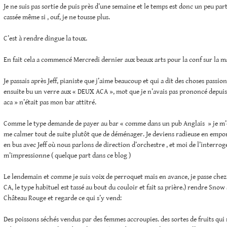
Je ne suis pas sortie de puis près d’une semaine et le temps est donc un peu par
cassée même si , ouf, je ne tousse plus.
C’est à rendre dingue la toux.
En fait cela a commencé Mercredi dernier aux beaux arts pour la conf sur la m
Je passais après Jeff, pianiste que j’aime beaucoup et qui a dit des choses passi
ensuite bu un verre aux « DEUX ACA », mot que je n’avais pas prononcé depuis p
aca » n’était pas mon bar attitré.
Comme le type demande de payer au bar « comme dans un pub Anglais » je m’é
me calmer tout de suite plutôt que de déménager. Je deviens radieuse en empor
en bus avec Jeff où nous parlons de direction d’orchestre , et moi de l’interrog
m’impressionne ( quelque part dans ce blog )
Le lendemain et comme je suis voix de perroquet mais en avance, je passe chez 
CA, le type habituel est tassé au bout du couloir et fait sa prière.) rendre Snow
Château Rouge et regarde ce qui s’y vend:
Des poissons séchés vendus par des femmes accroupies. des sortes de fruits qui 