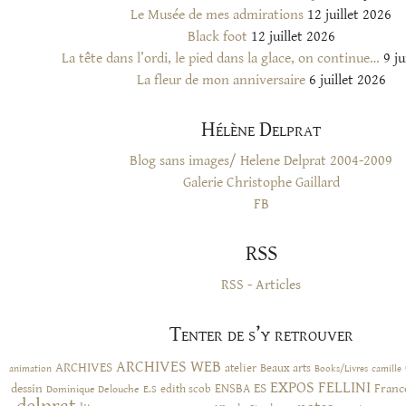
Le Musée de mes admirations
12 juillet 2026
Black foot
12 juillet 2026
La tête dans l’ordi, le pied dans la glace, on continue…
9 ju
La fleur de mon anniversaire
6 juillet 2026
Hélène Delprat
Blog sans images/ Helene Delprat 2004-2009
Galerie Christophe Gaillard
FB
RSS
RSS - Articles
Tenter de s’y retrouver
ARCHIVES WEB
ARCHIVES
atelier
Beaux arts
animation
Books/Livres
camille
EXPOS
FELLINI
ES
dessin
ENSBA
Franc
Dominique Delouche
edith scob
E.S