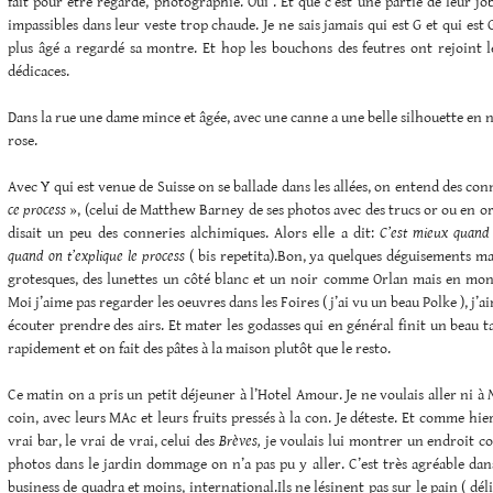
fait pour être regardé, photographié. Oui . Et que c’est une partie de leur job.
impassibles dans leur veste trop chaude. Je ne sais jamais qui est G et qui est 
plus âgé a regardé sa montre. Et hop les bouchons des feutres ont rejoint leu
dédicaces.
Dans la rue une dame mince et âgée, avec une canne a une belle silhouette en n
rose.
Avec Y qui est venue de Suisse on se ballade dans les allées, on entend des co
ce process
», (celui de Matthew Barney de ses photos avec des trucs or ou en or).
disait un peu des conneries alchimiques. Alors elle a dit:
C’est mieux quand 
quand on t’explique le process
( bis repetita).Bon, ya quelques déguisements m
grotesques, des lunettes un côté blanc et un noir comme Orlan mais en mont
Moi j’aime pas regarder les oeuvres dans les Foires ( j’ai vu un beau Polke ), j’a
écouter prendre des airs. Et mater les godasses qui en général finit un beau t
rapidement et on fait des pâtes à la maison plutôt que le resto.
Ce matin on a pris un petit déjeuner à l’Hotel Amour. Je ne voulais aller ni à
coin, avec leurs MAc et leurs fruits pressés à la con. Je déteste. Et comme hi
vrai bar, le vrai de vrai, celui des
Brèves,
je voulais lui montrer un endroit cos
photos dans le jardin dommage on n’a pas pu y aller. C’est très agréable da
business de quadra et moins, international.Ils ne lésinent pas sur le pain ( déli