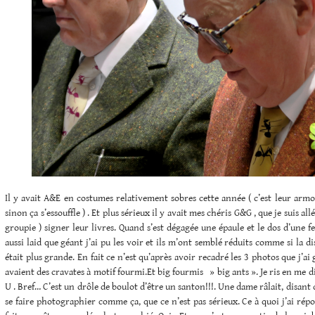
Il y avait A&E en costumes relativement sobres cette année ( c’est leur armoi
sinon ça s’essouffle ) . Et plus sérieux il y avait mes chéris G&G , que je suis 
groupie ) signer leur livres. Quand s’est dégagée une épaule et le dos d’une
aussi laid que géant j’ai pu les voir et ils m’ont semblé réduits comme si la d
était plus grande. En fait ce n’est qu’après avoir recadré les 3 photos que j’ai 
avaient des cravates à motif fourmi.Et big fourmis » big ants ». Je ris en me 
U . Bref… C’est un drôle de boulot d’être un santon!!!. Une dame râlait, disant 
se faire photographier comme ça, que ce n’est pas sérieux. Ce à quoi j’ai répo