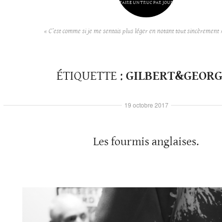
FAIRE UN TRUC PAR JOUR
« C’est comme si je me sentais plus léger en notant tout sincèrement 
ÉTIQUETTE :
GILBERT&GEORG
19 octobre 2017
Les fourmis anglaises.