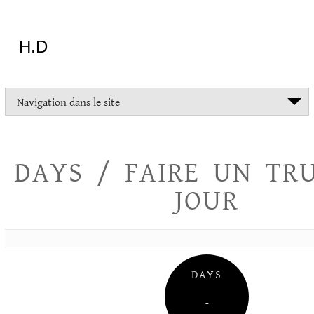
Aller
au
contenu
H.D
"Dans
Navigation dans le site
la
vie
on
devrait
DAYS / FAIRE UN TR
tout
essayer
JOUR
sauf
l'inceste
et
la
danse
folklorique"
DAYS
Christopher
Lee
–