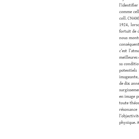
l’identifie
comme cell
coll. CNAM]
1924, lors
fortuit de 
nous montro
conséquent
c’est l’at
meilleures 
sa conditio
potentiels 
imageante,
de dix anné
surgissemen
en image pr
toute théor
résonance 
l’objectiv
physique. A