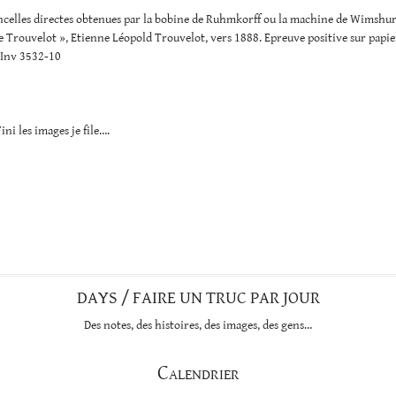
incelles directes obtenues par la bobine de Ruhmkorff ou la machine de Wimshur
e Trouvelot », Etienne Léopold Trouvelot, vers 1888. Epreuve positive sur papie
 Inv 3532-10
ini les images je file….
DAYS / FAIRE UN TRUC PAR JOUR
Des notes, des histoires, des images, des gens…
Calendrier