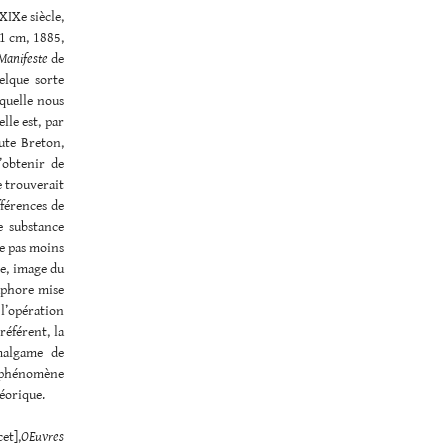
XIXe siècle,
11 cm, 1885,
Manifeste
de
elque sorte
aquelle nous
lle est, par
oute Breton,
’obtenir de
e trouverait
fférences de
e substance
e pas moins
te, image du
aphore mise
 l’opération
référent, la
amalgame de
e phénomène
héorique.
et],
OEuvres