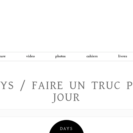
Aller
au
contenu
ture
video
photos
cahiers
livres
YS / FAIRE UN TRUC 
JOUR
DAYS