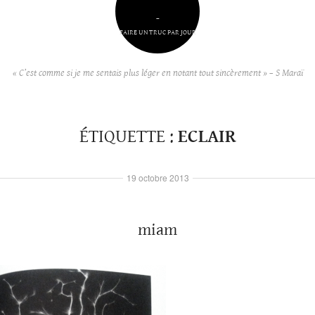
–
FAIRE UN TRUC PAR JOUR
« C’est comme si je me sentais plus léger en notant tout sincèrement » – S Maraï
ÉTIQUETTE :
ECLAIR
19 octobre 2013
miam