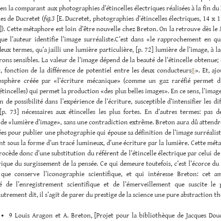
r en la comparant aux photographies d’étincelles électriques réalisées à la fin du 
es de Ducretet (
fig.3
[E. Ducretet, photographies d’étincelles électriques, 14 x 
). Cette métaphore est loin d’être nouvelle chez Breton. On la retrouve dès le
que l’auteur identifie l’image surréaliste.C’est dans «le rapprochement en qu
deux termes, qu’a jailli une lumière particulière, [p. 72] lumière de l’image, à l
ns sensibles. La valeur de l’image dépend de la beauté de l’étincelle obtenue; e
, fonction de la différence de potentiel entre les deux conducteurs
8
». Et, aj
mosphère créée par «l’écriture mécanique» (comme un gaz raréfié permet d
étincelles) qui permet la production «des plus belles images». En ce sens, l’imag
n de possibilité dans l’expérience de l’écriture, susceptible d’intensifier les di
[p. 73] nécessaires aux étincelles les plus fortes. En d’autres termes: pas d
 de «lumière d’image», sans une contradiction extrême. Breton aura dû attendr
es pour publier une photographie qui épouse sa définition de l’image surréalis
t sous la forme d’un tracé lumineux, d’une écriture par la lumière. Cette mét
ocède donc d’une substitution du référent de l’étincelle électrique par celui de
ique du surgissement de la pensée. Ce qui demeure toutefois, c’est l’écorce du 
que conserve l’iconographie scientifique, et qui intéresse Breton: cet 
ité de l’enregistrement scientifique et de l’émerveillement que suscite l
utrement dit, il s’agit de parer du prestige de la science une pure abstraction t
9 Louis Aragon et A. Breton, [Projet pour la bibliothèque de Jacques Douc