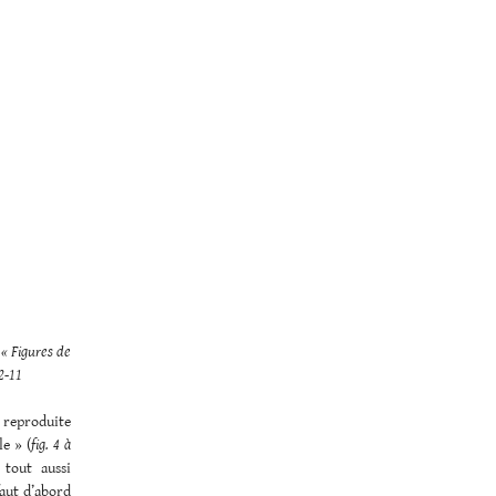
 « Figures de
2-11
 reproduite
e » (
fig. 4 à
 tout aussi
aut d’abord