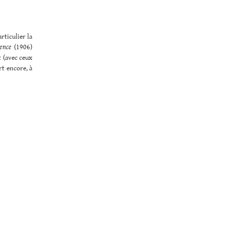
rticulier la
ience
(1906)
 (avec ceux
rt encore, à