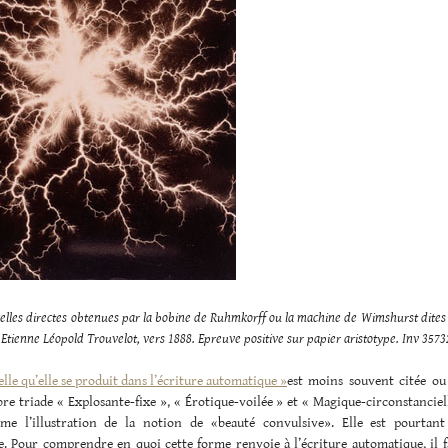
ncelles directes obtenues par la bobine de Ruhmkorff ou la machine de Wimshurst dites
 Etienne Léopold Trouvelot, vers 1888. Epreuve positive sur papier aristotype. Inv 3573
elle qu’elle se produit dans l’écriture automatique »
est moins souvent citée ou
bre triade « Explosante-fixe », « Érotique-voilée » et « Magique-circonstanciell
rme l’illustration de la notion de «beauté convulsive». Elle est pourtant
e. Pour comprendre en quoi cette forme renvoie à l’écriture automatique, il f