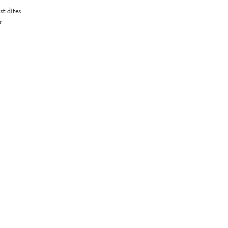
st dites
r