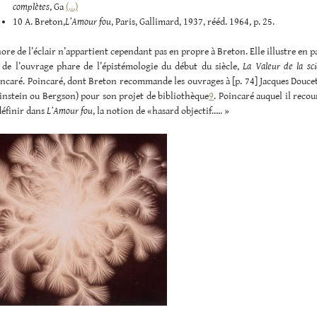
complètes
, Ga
(…)
10 A. Breton,
L’Amour fou
, Paris, Gallimard, 1937, rééd. 1964, p. 25.
re de l’éclair n’appartient cependant pas en propre à Breton. Elle illustre en pa
 de l’ouvrage phare de l’épistémologie du début du siècle,
La Valeur de la sc
ncaré. Poincaré, dont Breton recommande les ouvrages à [p. 74] Jacques Doucet
instein ou Bergson) pour son projet de bibliothèque
9
. Poincaré auquel il recou
définir dans
L’Amour fou
, la notion de «hasard objectif….. »