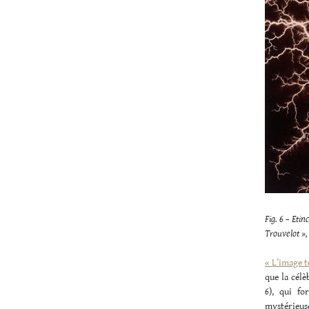
Fig. 6 – Eti
Trouvelot »,
« L’image t
que la célè
6
), qui fo
mystérieus