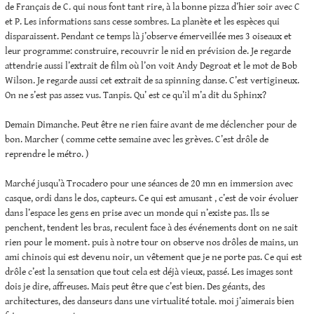
de Français de C. qui nous font tant rire, à la bonne pizza d’hier soir avec C
et P. Les informations sans cesse sombres. La planète et les espèces qui
disparaissent. Pendant ce temps là j’observe émerveillée mes 3 oiseaux et
leur programme: construire, recouvrir le nid en prévision de. Je regarde
attendrie aussi l’extrait de film où l’on voit Andy Degroat et le mot de Bob
Wilson. Je regarde aussi cet extrait de sa spinning danse. C’est vertigineux.
On ne s’est pas assez vus. Tanpis. Qu’ est ce qu’il m’a dit du Sphinx?
Demain Dimanche. Peut être ne rien faire avant de me déclencher pour de
bon. Marcher ( comme cette semaine avec les grèves. C’est drôle de
reprendre le métro. )
Marché jusqu’à Trocadero pour une séances de 20 mn en immersion avec
casque, ordi dans le dos, capteurs. Ce qui est amusant , c’est de voir évoluer
dans l’espace les gens en prise avec un monde qui n’existe pas. Ils se
penchent, tendent les bras, reculent face à des événements dont on ne sait
rien pour le moment. puis à notre tour on observe nos drôles de mains, un
ami chinois qui est devenu noir, un vêtement que je ne porte pas. Ce qui est
drôle c’est la sensation que tout cela est déjà vieux, passé. Les images sont
dois je dire, affreuses. Mais peut être que c’est bien. Des géants, des
architectures, des danseurs dans une virtualité totale. moi j’aimerais bien