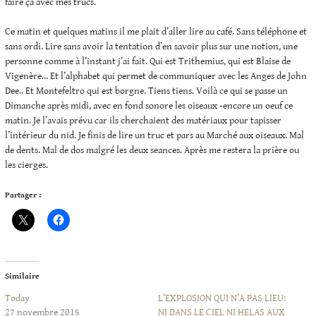
faire ça avec mes trucs.
Ce matin et quelques matins il me plait d’aller lire au café. Sans téléphone et
sans ordi. Lire sans avoir la tentation d’en savoir plus sur une notion, une
personne comme à l’instant j’ai fait. Qui est Trithemius, qui est Blaise de
Vigenère… Et l’alphabet qui permet de communiquer avec les Anges de John
Dee.. Et Montefeltro qui est borgne. Tiens tiens. Voilà ce qui se passe un
Dimanche après midi, avec en fond sonore les oiseaux -encore un oeuf ce
matin. Je l’avais prévu car ils cherchaient des matériaux pour tapisser
l’intérieur du nid. Je finis de lire un truc et pars au Marché aux oiseaux. Mal
de dents. Mal de dos malgré les deux seances. Après me restera la prière ou
les cierges.
Partager :
Similaire
Today
L’EXPLOSION QUI N’A PAS LIEU:
27 novembre 2015
NI DANS LE CIEL NI HELAS AUX