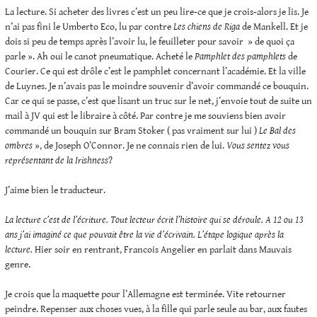
La lecture. Si acheter des livres c’est un peu lire-ce que je crois-alors je lis. Je
n’ai pas fini le Umberto Eco, lu par contre
Les chiens de Riga
de Mankell. Et je
dois si peu de temps après l’avoir lu, le feuilleter pour savoir » de quoi ça
parle ». Ah oui le canot pneumatique. Acheté le
Pamphlet des pamphlets
de
Courier. Ce qui est drôle c’est le pamphlet concernant l’académie. Et la ville
de Luynes. Je n’avais pas le moindre souvenir d’avoir commandé ce bouquin.
Car ce qui se passe, c’est que lisant un truc sur le net, j’envoie tout de suite un
mail à JV qui est le libraire à côté. Par contre je me souviens bien avoir
commandé un bouquin sur Bram Stoker ( pas vraiment sur lui )
Le Bal des
ombres
», de Joseph O’Connor. Je ne connais rien de lui.
Vous sentez vous
représentant de la Irishness
?
J’aime bien le traducteur.
La lecture c’est de l’écriture. Tout lecteur écrit l’histoire qui se déroule. A 12 ou 13
ans j’ai imaginé ce que pouvait être la vie d’écrivain. L’étape logique après la
lecture.
Hier soir en rentrant, Francois Angelier en parlait dans Mauvais
genre.
Je crois que la maquette pour l’Allemagne est terminée. Vite retourner
peindre. Repenser aux choses vues, à la fille qui parle seule au bar, aux fautes