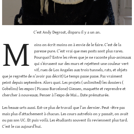
C’est Andy Degroat, disparu il y a un an.
M
oins on écrit moins on à envie de le faire. C’est de la
paresse pure. C’est vrai que mes posts sont plus rares.
Pourquoi? Entre les rêves que je ne raconte plus-animaux
qui s’écrasent sur des murs et rejettent une couleur vert
vif, rues de Los Angeles aux trois tunnels, rats, et objets
que je regrette de n’avoir pas décrit) Le temps passe passe. Pas vraiment
peint depuis septembre. Alors quoi. Les projets ( unlimited) les dossiers (
Gobelins) les expos ( Picasso Barcelone) Giessen, maquette et reprendre et
chercher à nouveaux. Penser à l’expo de Mai… Date prématurée.
Les beaux-arts aussi. Est-ce plus de travail que l’an dernier. Peut -être pas
mais plus d’attachement à chacun. Les cours autrefois on y passait, on avait
ou pas son UC. Et puis voilà. Les étudiants souvent ils reviennent plus tard.
C’est le cas aujourd’hui.