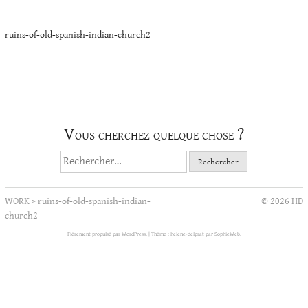
Navigation
ruins-of-old-spanish-indian-church2
de
l’article
Vous cherchez quelque chose ?
Rechercher :
WORK
>
ruins-of-old-spanish-indian-
© 2026 HD
church2
Fièrement propulsé par WordPress.
|
Thème : helene-delprat par
SophieWeb
.