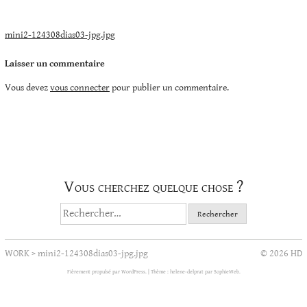
Navigation
mini2-124308dias03-jpg.jpg
de
Laisser un commentaire
l’article
Vous devez
vous connecter
pour publier un commentaire.
Vous cherchez quelque chose ?
Rechercher :
WORK
>
mini2-124308dias03-jpg.jpg
© 2026 HD
Fièrement propulsé par WordPress.
|
Thème : helene-delprat par
SophieWeb
.