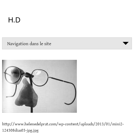
Aller
au
contenu
H.D
"Dans
Navigation dans le site
la
vie
mini2-
on
devrait
124308dias03-
tout
jpg.jpg
essayer
sauf
l'inceste
et
la
danse
folklorique"
Christopher
http://www.helenedelprat.com/wp-content/uploads/2013/01/mini2-
Lee
124308dias03-jpg.jpg