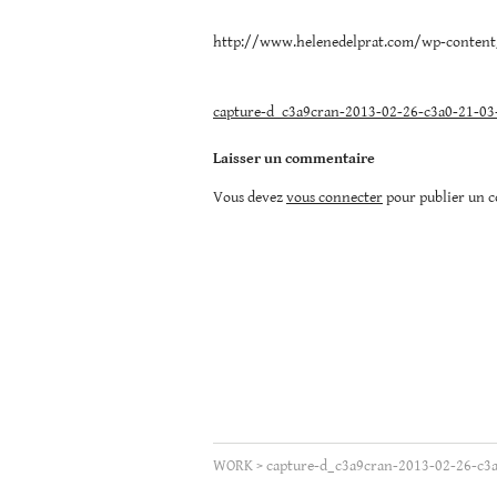
03-
Christopher
55.png
Lee
http://www.helenedelprat.com/wp-content
Navigation
capture-d_c3a9cran-2013-02-26-c3a0-21-03
de
Laisser un commentaire
l’article
Vous devez
vous connecter
pour publier un 
WORK
>
capture-d_c3a9cran-2013-02-26-c3