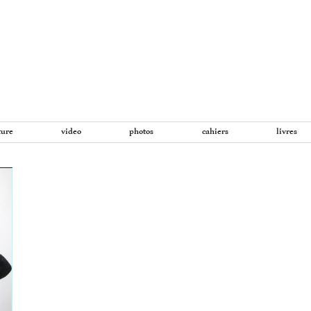
Aller
au
contenu
ture
video
photos
cahiers
livres