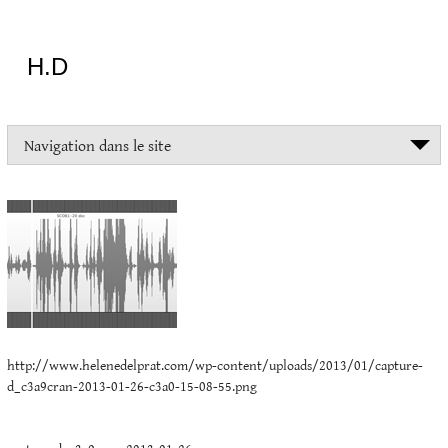
Aller
au
contenu
H.D
"Dans
Navigation dans le site
la
vie
capture-
on
devrait
d_c3a9cran-
tout
2013-
essayer
sauf
01-
l'inceste
26-
et
la
c3a0-
danse
http://www.helenedelprat.com/wp-content/uploads/2013/01/capture-
15-
folklorique"
d_c3a9cran-2013-01-26-c3a0-15-08-55.png
08-
Christopher
Lee
55.png