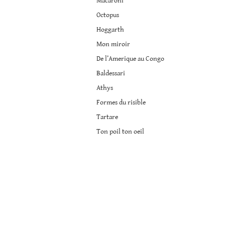
Macaroni
Octopus
Hoggarth
Mon miroir
De l’Amerique au Congo
Baldessari
Athys
Formes du risible
Tartare
Ton poil ton oeil