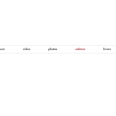
Aller
au
contenu
ture
video
photos
cahiers
livres