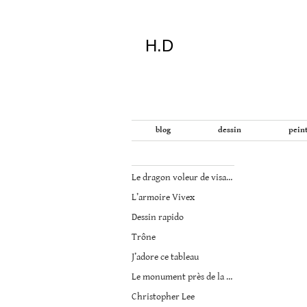
H.D
"Dans
blog
dessin
pein
la
vie
on
Le dragon voleur de visage…
devrait
L’armoire Vivex
tout
essayer
Dessin rapido
sauf
Trône
l'inceste
et
J’adore ce tableau
la
Le monument près de la mer
danse
Christopher Lee
folklorique"