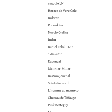
Christopher
cagoule LN
Lee
Horace de Vere Cole
Diderot
Potemkine
Nuccio Ordine
Index
Daniel Rabel 1632
1-02-2011
Rapunzel
Molinier-Miller
Destino journal
Saint-Bernard
L’homme au magneto
Chateau de Tiffauge
Pink Besteguy