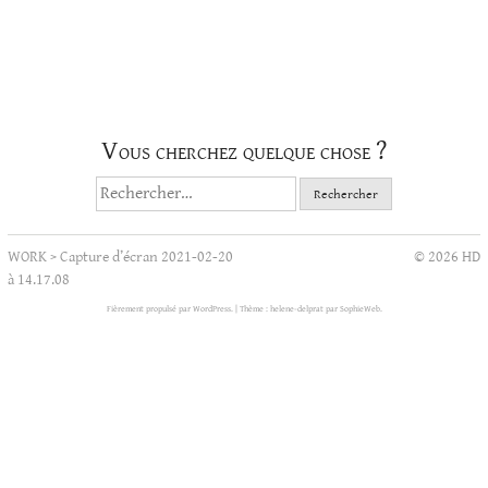
Vous cherchez quelque chose ?
Rechercher :
WORK
>
Capture d’écran 2021-02-20
© 2026 HD
à 14.17.08
Fièrement propulsé par WordPress.
|
Thème : helene-delprat par
SophieWeb
.