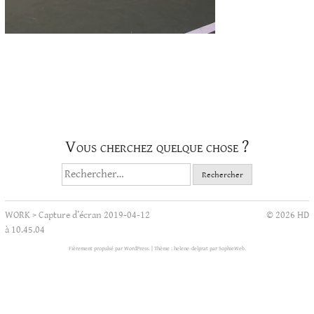
Vous cherchez quelque chose ?
Rechercher :
WORK
>
Capture d’écran 2019-04-12
© 2026 HD
à 10.45.04
Fièrement propulsé par WordPress.
|
Thème : helene-delprat par
SophieWeb
.